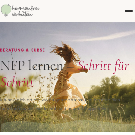
BERATUNG & KURSE
NFP lernen –
Schritt für
Schritt
Ich hole dich da ab, wo du gerade stehst und begleite dich –
fachlich fundiert, wertschätzend und auf Augenhöhe.